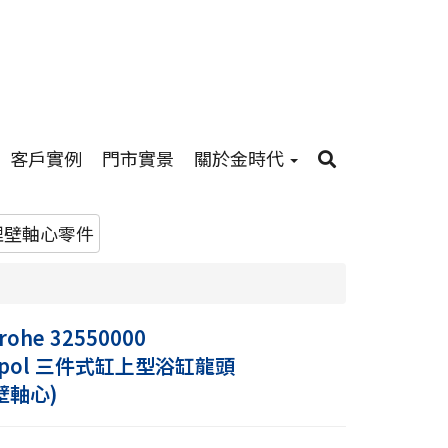
客戶實例
門市實景
關於金時代
埋壁軸心零件
rohe 32550000
opol 三件式缸上型浴缸龍頭
壁軸心)