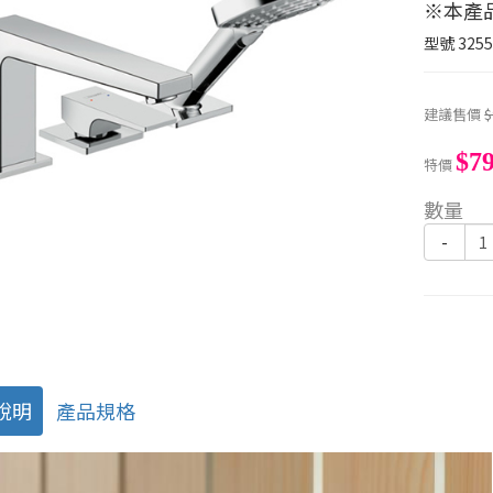
※本產品
型號
3255
建議售價
$
$79
特價
數量
-
說明
產品規格