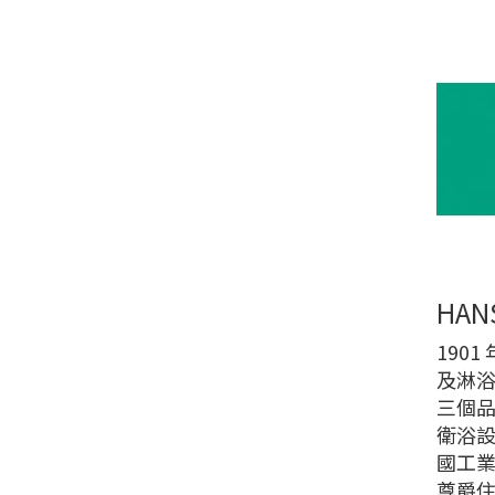
HA
1901
及淋浴
三個品
衛浴設
國工業
尊爵