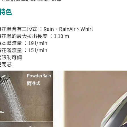
特色
花灑含有三段式 ：Rain、RainAir、Whirl
持花灑的最大拉出長度 ：1.10 m
本體流量 ：19 l/min
花灑流量 ：15 l/min
度限制可調
瓷閥芯