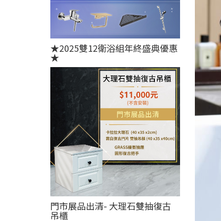
★2025雙12衛浴組年終盛典優惠
★
門市展品出清- 大理石雙抽復古
吊櫃