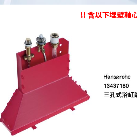
!! 含以下埋壁軸心 