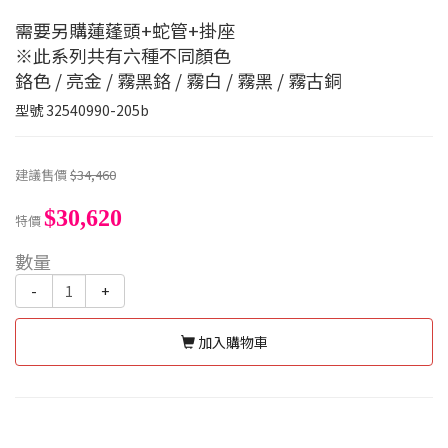
需要另購蓮蓬頭+蛇管+掛座
※此系列共有六種不同顏色
鉻色 / 亮金 / 霧黑鉻 / 霧白 / 霧黑 / 霧古銅
型號
32540990-205b
建議售價
$34,460
$30,620
特價
數量
-
+
加入購物車