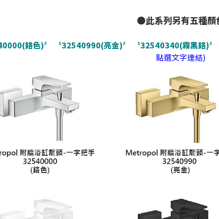
●此系列另有五種顏
40000(鉻色)〞
〝32540990(亮金)〞
〝32540340(霧黑鉻)〞
點選文字連結)