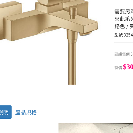
需要另
※此系
鉻色 / 
型號
3254
建議售價
$
$30
特價
說明
產品規格