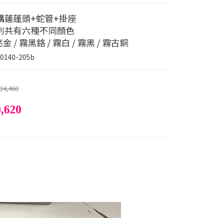
購蓮蓬頭+蛇管+掛座
列共有六種不同顏色
亮金 / 霧黑鉻 / 霧白 / 霧黑 / 霧古銅
0140-205b
34,460
,620