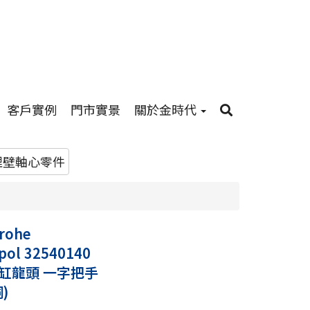
客戶實例
門市實景
關於金時代
埋壁軸心零件
rohe
pol 32540140
缸龍頭 一字把手
)