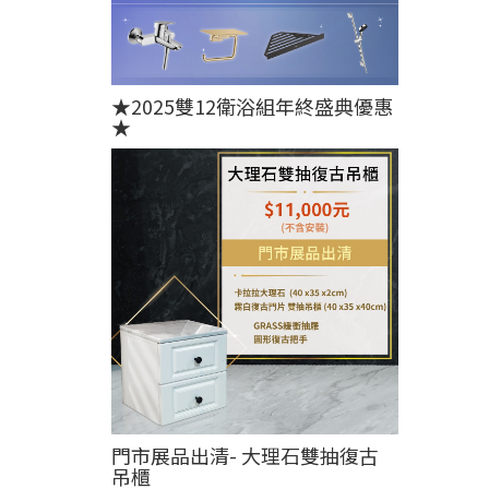
★2025雙12衛浴組年終盛典優惠
★
門市展品出清- 大理石雙抽復古
吊櫃