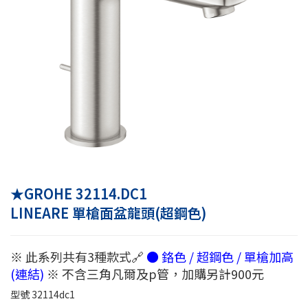
★GROHE 32114.DC1
LINEARE 單槍面盆龍頭(超鋼色)
※ 此系列共有3種款式🔗
● 鉻色 / 超鋼色 / 單槍加高
(連結)
※ 不含三角凡爾及p管，加購另計900元
型號
32114dc1