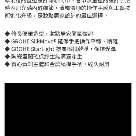
準俐落的直邊設計嶄新問市。看似無重量的設計手法
時內則充滿內斂細節，流暢滑順的操作手感與工藝技
術進化升級，是妝點居家設計的最佳選擇。
◆ 修長優雅造型，妝點居家簡單做起
◆ GROHE SilkMove® 確保手把操作平穩、精確
◆ GROHE StarLight 塗層擦拭乾淨，保持光澤
◆ 陶瓷盤閥確保終生無滴漏產生
◆ 實心黃銅主體和金屬槓桿手柄，經久耐用