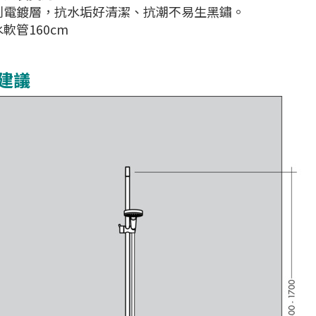
利電鍍層，抗水垢好清潔、抗潮不易生黑鏽。
水軟管160cm
建議