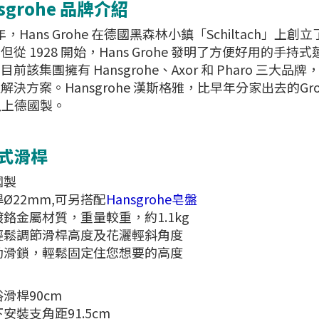
sgrohe 品牌介紹
 年，Hans Grohe 在德國黑森林小鎮「Schiltach」上
但從 1928 開始，Hans Grohe 發明了方便好用的手持
目前該集團擁有 Hansgrohe、Axor 和 Pharo 
解決方案。Hansgrohe 漢斯格雅，比早年分家出去的G
以上德國製。
式滑桿
國製
桿Ø22mm,可另搭配
Hansgrohe皂盤
鍍鉻金屬材質，重量較重，約1.1kg
輕鬆調節滑桿高度及花灑輕斜角度
動滑鎖，輕鬆固定住您想要的高度
：
浴滑桿90cm
下安裝支角距91.5cm