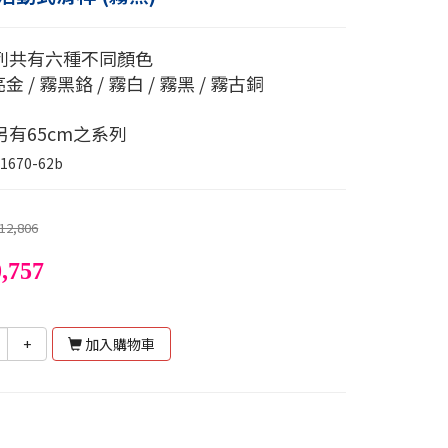
列共有六種不同顏色
亮金 / 霧黑鉻 / 霧白 / 霧黑 / 霧古銅
另有65cm之系列
1670-62b
12,806
,757
+
加入購物車