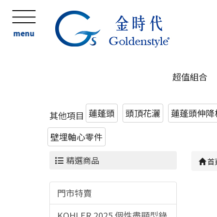
menu
超值組合
蓮蓬頭
頭頂花灑
蓮蓬頭伸降桿
其他項目
壁埋軸心零件
精選商品
首
門市特賣
KOHLER 2025 個性盡顯型錄