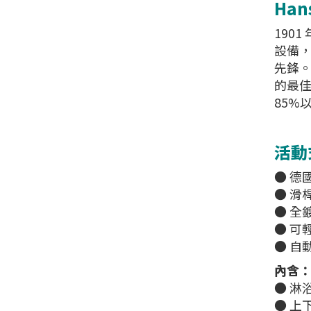
Han
1901
設備，
先鋒。
的最佳
85%
活動
● 德
● 滑
● 全
● 可
● 自
內含
● 淋
● 上