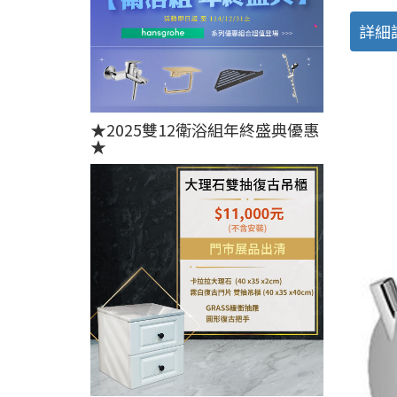
詳細
★2025雙12衛浴組年終盛典優惠
★