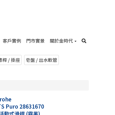
客戶實例
門市實景
關於金時代
桿 / 掛座
皂盤 / 出水軟管
rohe
ˊS Puro 28631670
 活動式滑桿 (霧黑)