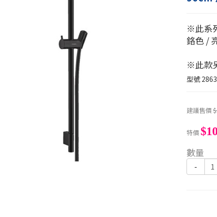
※此系
鉻色 / 
※此款
型號
2863
建議售價
$
$10
特價
數量
-