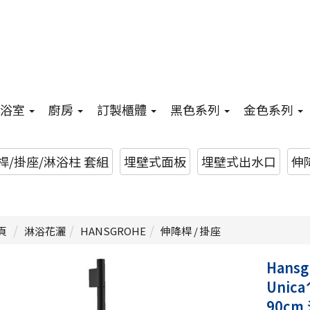
浴室
廚房
訂製櫃體
黑色系列
金色系列
/掛座/淋浴柱 套組
埋壁式面板
埋壁式出水口
伸降
頁
淋浴花灑
HANSGROHE
伸降桿 / 掛座
Hansg
Unica
90cm