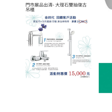
門市展品出清- 大理石雙抽復古
吊櫃