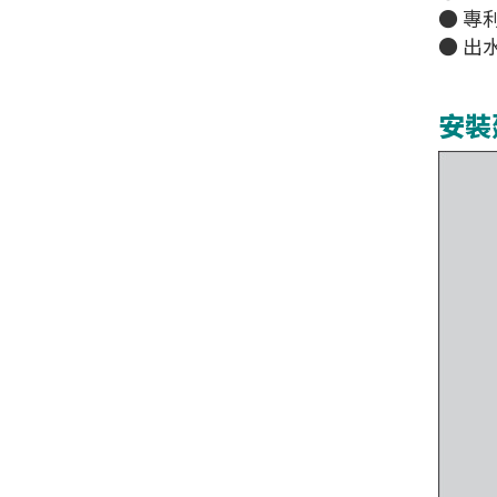
● 專
● 出
安裝