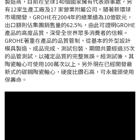
製造商，目前在全球140個國家擁有代表辦事處，另
有12家生產工廠及17 家營業附屬公司。隨著新環球
市場開發，GROHE在2004年的總業績為10億歐元，
出口額則佔集團銷售量的62.5%，由此可證明GROHE
產品的高度品質，深受全世界眾多消費者的信賴。
GROHE著重在產品的品質管制，從基本的外型設計
模具製造、成品完成、測試包裝、期間共要經過35次
的品管測試，以確定品質的完整無誤。經測試後，其
陶瓷軸心可使用100萬次以上。另外現在已經開發最
新式的碳鋼陶瓷軸心，硬度比鑽石高，可永龍頭使用
保壽命。