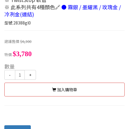
※ 此系列共有4種顏色🔗
● 霧銀 / 墨耀黑 / 玫瑰金 /
冷冽金(連結)
型號
28388gl0
建議售價
$6,300
$3,780
特價
數量
-
+
加入購物車