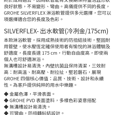
良好狀態，不易變形、彎曲。高儀提供不同的長度，
GROHE SILVERFLEX 淋浴軟管提供多元選擇，您可以
項選擇適合您的長度及色彩。
SILVERFLEX- 出水軟管(冷冽金/175cm)
本款淋浴軟管，採用成熟技術的防扭結技術，堅固耐
用管壁，使水壓恆定確保使用者有愉悅的淋浴體驗及
舒適度，長度長達 175 cm，行動自由度高，即使兩
個人也可舒適淋浴。
無溝槽設計易清洗，內壁抗菌且保持清潔，三效耐
高：耐高溫、耐高壓、耐拉扯，堅若磐石，展現
GROHE 四個核心價值：品質、技術、設計和永續
性。為客戶提供純粹的用水中樂趣。
◆ 金屬色澤，平滑表面。
◆ GROHE PVD 表面塗料，多樣色彩姿意搭配
◆ 無溝槽設計易清洗。
◆ 可彎曲，防扭轉糾結設計。