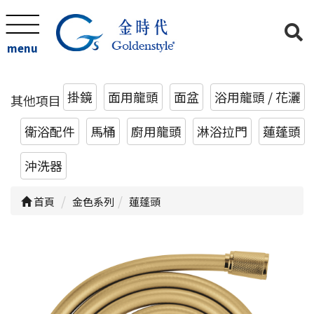
menu
掛鏡
面用龍頭
面盆
浴用龍頭 / 花灑
其他項目
衛浴配件
馬桶
廚用龍頭
淋浴拉門
蓮蓬頭
沖洗器
首頁
金色系列
蓮蓬頭