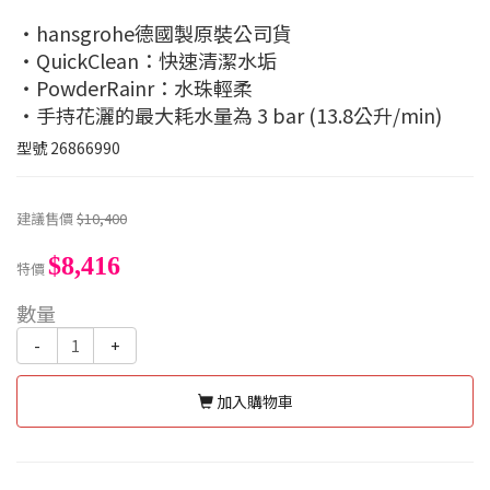
・hansgrohe德國製原裝公司貨
・QuickClean：快速清潔水垢
・PowderRainr：水珠輕柔
・手持花灑的最大耗水量為 3 bar (13.8公升/min)
型號
26866990
建議售價
$10,400
$8,416
特價
數量
-
+
加入購物車