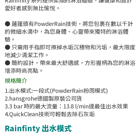
Rainfinity 系列提供柔順的淋浴體驗，讓健康和設計
愛好者感到無比愉悅。
● 蓮蓬頭有PowderRain技術，將您包裹在數以千計
的微細水滴中，為您身體、心靈帶來獨特的淋浴體
驗。
● 只需用手指即可擦掉水垢沉積物和污垢，最大限度
地減少清潔工作。
● 簡約設計，帶來最大舒適感，方形握柄為您的淋浴
增添時尚亮點。
規格簡介
1.出水模式:一段式(PowderRain粉雨模式)
2.hansgrohe德國製原裝公司貨
3.3 bar 時的最大流量：13.8 l/min達最佳出水效果
4.QuickClean技術可輕鬆去除石灰垢
Rainfinty 出水模式