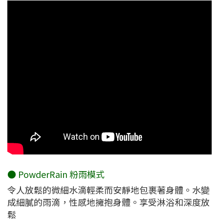
● PowderRain 粉雨模式
令人放鬆的微細水滴輕柔而安靜地包裹著身體。水變
成細膩的雨滴，性感地擁抱身體。享受淋浴和深度放
鬆