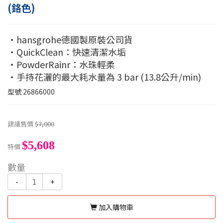
(鉻色)
・hansgrohe德國製原裝公司貨
・QuickClean：快速清潔水垢
・PowderRainr：水珠輕柔
・手持花灑的最大耗水量為 3 bar (13.8公升/min)
型號
26866000
建議售價
$7,000
$5,608
特價
數量
-
+
加入購物車