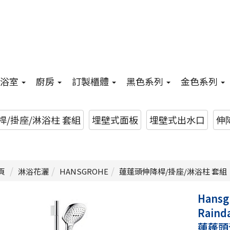
浴室
廚房
訂製櫃體
黑色系列
金色系列
/掛座/淋浴柱 套組
埋壁式面板
埋壁式出水口
伸降
頁
淋浴花灑
HANSGROHE
蓮蓬頭伸降桿/掛座/淋浴柱 套組
Hansg
Rainda
蓮蓬頭