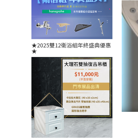
★2025雙12衛浴組年終盛典優惠
★