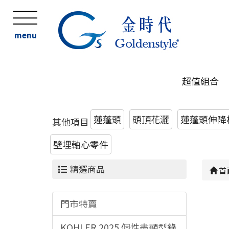
menu
超值組合
蓮蓬頭
頭頂花灑
蓮蓬頭伸降桿
其他項目
壁埋軸心零件
精選商品
首
門市特賣
KOHLER 2025 個性盡顯型錄