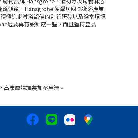
創立了廚衛品牌 Hansgrohe，最初專攻錫製淋浴
式蓮蓬頭後，Hansgrohe 便躍居國際衛浴產業
三大品牌，積極追求淋浴設備的創新研發以及浴室環境
rohe還要再有設計感一些，而且堅持產品
閥，高樓層請加裝加壓馬達。