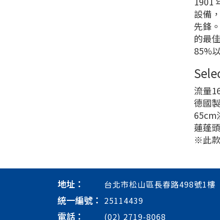
1901
設備，
先鋒。
的最佳
85%
Sel
流量16
德國
65c
蓮蓬頭
※此款
地址：
台北市松山區長春路498號1樓
統一編號：
25114439
電話：
(02) 2719-8068