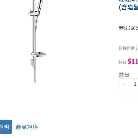
(含皂
型號
2662
建議售價
$
$11
特價
數量
-
說明
產品規格