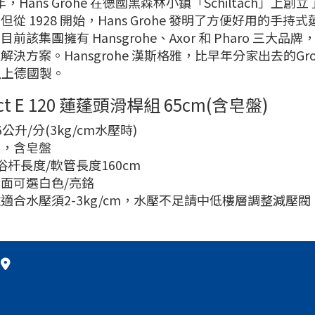
 年，Hans Grohe 在德國黑森林小鎮「Schiltach」上
但從 1928 開始，Hans Grohe 發明了方便好用的手持
目前該集團擁有 Hansgrohe、Axor 和 Pharo 
解決方案。Hansgrohe 漢斯格雅，比早年分家出去的G
以上德國製。
ect E 120 蓮蓬頭滑桿組 65cm(含皂盤)
公升/分(3kg/cm水壓時)
製，含皂盤
m浴杆長度/軟管長度160cm
面可選白色/亮鉻
適合水壓須2-3kg/cm，水壓不足請中低樓層調整減壓