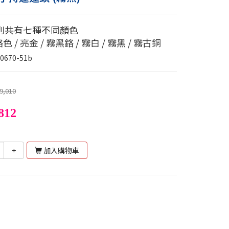
列共有七種不同顏色
鉻色 / 亮金 / 霧黑鉻 / 霧白 / 霧黑 / 霧古銅
0670-51b
9,010
812
+
加入購物車