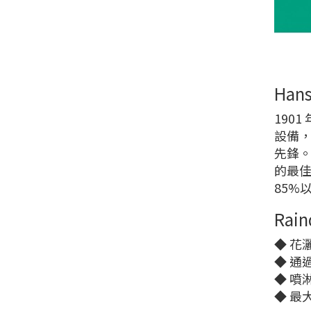
Han
1901
設備，
先鋒。
的最佳
85%
Rai
◆ 花灑
◆ 通
◆ 噴
◆ 最大