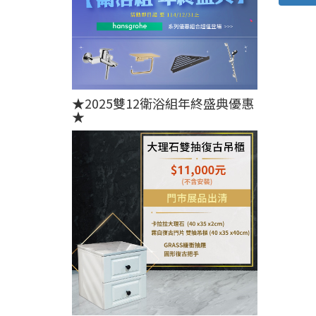
★2025雙12衛浴組年終盛典優惠
★