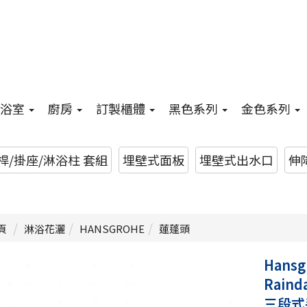
浴室
廚房
訂製櫃體
黑色系列
金色系列
/掛座/淋浴柱 套組
埋壁式面板
埋壁式出水口
伸降
頁
淋浴花灑
HANSGROHE
蓮蓬頭
Hansg
Raind
三段式