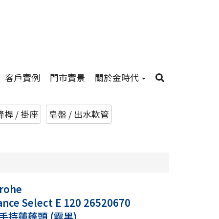
客戶實例
門市實景
關於金時代
桿 / 掛座
皂盤 / 出水軟管
rohe
ance Select E 120 26520670
手持蓮蓬頭 (霧黑)