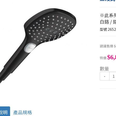
※此系
白鉻 / 
型號
2652
建議售價
$
$6,
特價
數量
-
說明
產品規格