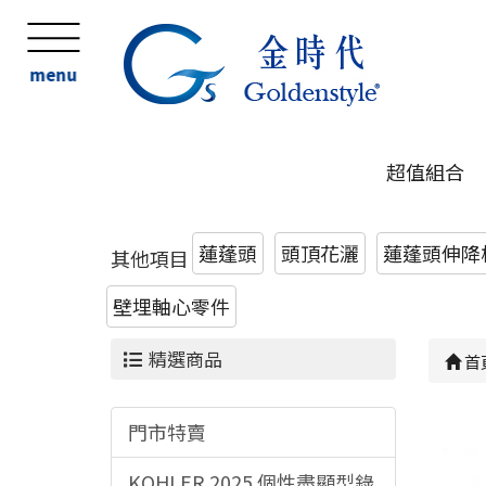
menu
超值組合
蓮蓬頭
頭頂花灑
蓮蓬頭伸降桿
其他項目
壁埋軸心零件
精選商品
首
門市特賣
KOHLER 2025 個性盡顯型錄