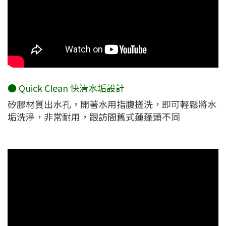
● Quick Clean 快清水垢設計
矽膠材質出水孔，開著水用指腹搓洗，即可輕鬆將水
垢洗淨，非常耐用，跟訪間舊式蓮蓬頭不同