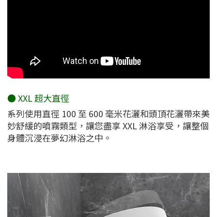
● XXL 超大直徑
系列使用直徑 100 至 600 毫米花灑和頭頂花灑帶來美
妙舒緩的噴霧類型，讓您盡享 XXL 淋浴享受，讓整個
身體沉浸在夢幻淋浴之中。