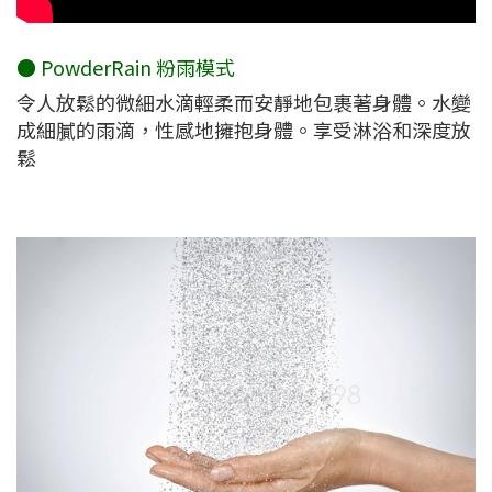
● PowderRain 粉雨模式
令人放鬆的微細水滴輕柔而安靜地包裹著身體。水變
成細膩的雨滴，性感地擁抱身體。享受淋浴和深度放
鬆