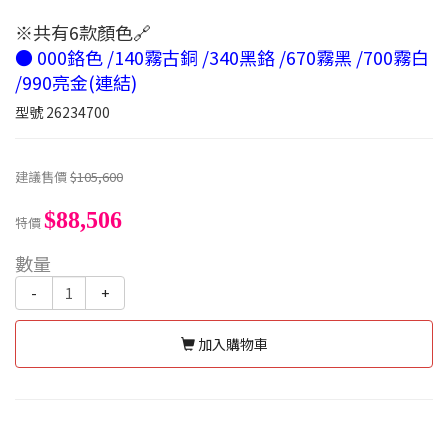
※共有6款顏色🔗
● 000鉻色 /140霧古銅 /340黑鉻 /670霧黑 /700霧白
/990亮金(連結)
型號
26234700
建議售價
$105,600
$88,506
特價
數量
-
+
加入購物車