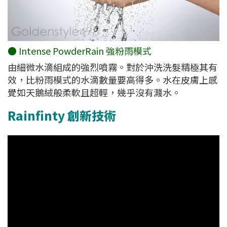
● Intense PowderRain 強粉雨模式
由細微水滴組成的強烈噴霧。對於沖洗洗髮精極其有
效，比粉雨模式的水滴數量要高得多。水在皮膚上感
覺如天鵝絨般柔軟且超輕，幾乎沒有濺水。
Rainfinty 創新技術