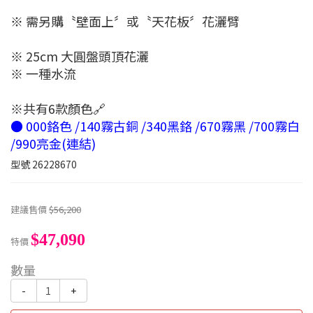
※ 需另購〝壁面上〞或〝天花板〞花灑臂
※ 25cm 大圓盤頭頂花灑
※ 一種水流
※共有6款顏色🔗
● 000鉻色 /140霧古銅 /340黑鉻 /670霧黑 /700霧白
/990亮金(連結)
型號
26228670
建議售價
$56,200
$47,090
特價
數量
-
+