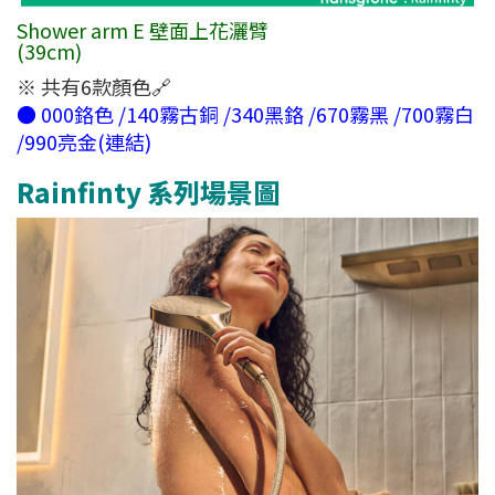
Shower arm E 壁面上花灑臂
(39cm)
※ 共有6款顏色🔗
● 000鉻色 /140霧古銅 /340黑鉻 /670霧黑 /700霧白
/990亮金(連結)
Rainfinty 系列場景圖