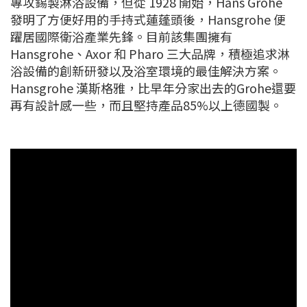
專攻錫製淋浴設備，但從 1928 開始，Hans Grohe
發明了方便好用的手持式蓮蓬頭後，Hansgrohe 便
躍居國際衛浴產業先鋒。目前該集團擁有
Hansgrohe、Axor 和 Pharo 三大品牌，積極追求淋
浴設備的創新研發以及浴室環境的最佳解決方案。
Hansgrohe 漢斯格雅，比早年分家出去的Grohe還要
再有設計感一些，而且堅持產品85%以上德國製。