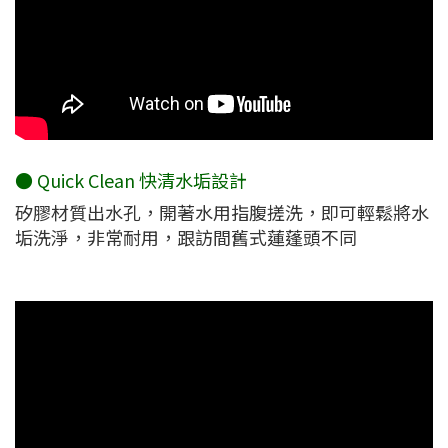
● Quick Clean 快清水垢設計
矽膠材質出水孔，開著水用指腹搓洗，即可輕鬆將水
垢洗淨，非常耐用，跟訪間舊式蓮蓬頭不同