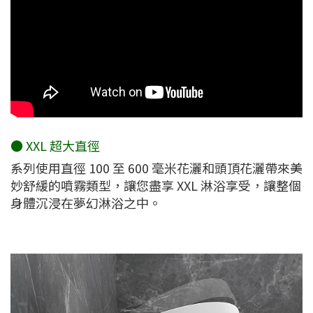
● XXL 超大直徑
系列使用直徑 100 至 600 毫米花灑和頭頂花灑帶來美
妙舒緩的噴霧類型，讓您盡享 XXL 淋浴享受，讓整個
身體沉浸在夢幻淋浴之中。