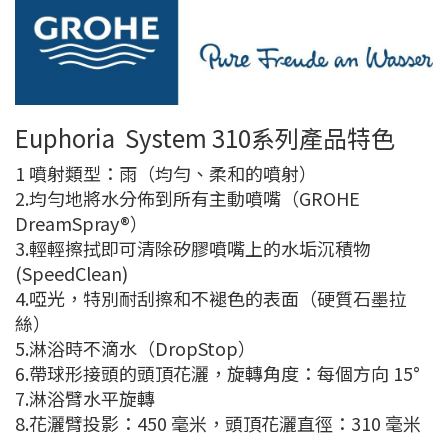
Euphoria System 310系列產品特色
1 噴射類型：雨（均勻、柔和的噴射）
2.均勻地將水分佈到所有主動噴嘴（GROHE
DreamSpray®）
3.輕輕擦拭即可清除矽膠噴嘴上的水垢沉積物
(SpeedClean)
4.啞光，特別耐刮擦和不褪色的表面（硬質石墨拉
絲）
5.淋浴時不滴水（DropStop）
6.帶球形接頭的頭頂花灑，旋轉角度：每個方向 15°
7.淋浴臂水平旋轉
8.花灑臂投影：450 毫米，頭頂花灑直徑：310 毫米