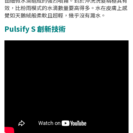
由細微水滴組成的強烈噴霧。對於沖洗洗髮精極其有
效，比粉雨模式的水滴數量要高得多。水在皮膚上感
覺如天鵝絨般柔軟且超輕，幾乎沒有濺水。
Pulsify S 創新技術