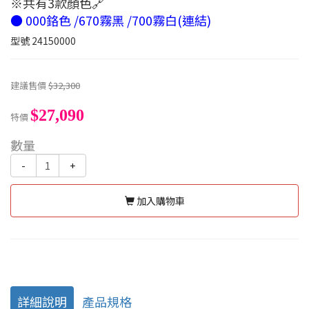
※共有3款顏色🔗
● 000鉻色 /670霧黑 /700霧白(連結)
型號
24150000
建議售價
$32,300
$27,090
特價
數量
-
+
加入購物車
詳細說明
產品規格