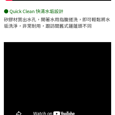
● Quick Clean 快清水垢設計
矽膠材質出水孔，開著水用指腹搓洗，即可輕鬆將水
垢洗淨，非常耐用，跟訪間舊式蓮蓬頭不同