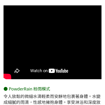
● PowderRain 粉雨模式
令人放鬆的微細水滴輕柔而安靜地包裹著身體。水變
成細膩的雨滴，性感地擁抱身體。享受淋浴和深度放