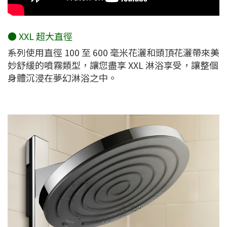
● XXL 超大直徑
系列使用直徑 100 至 600 毫米花灑和頭頂花灑帶來美
妙舒緩的噴霧類型，讓您盡享 XXL 淋浴享受，讓整個
身體沉浸在夢幻淋浴之中。