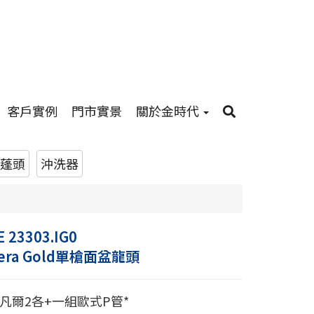
客戶實例
門市實景
關於金時代
蓬頭
沖洗器
 23303.IG0
dera Gold單槍面盆龍頭
凡爾2各+一組歐式P管*