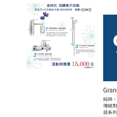
Gra
純粹、
傳統
該系