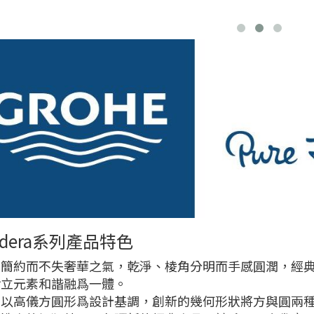
ndera系列產品特色
簡約而不失奢華之氣，乾淨、棱角分明而手感圓潤，經典、優
對立元素和諧融爲一體。
列以高儀方圓形爲設計基調，創新的幾何形狀將方與圓兩