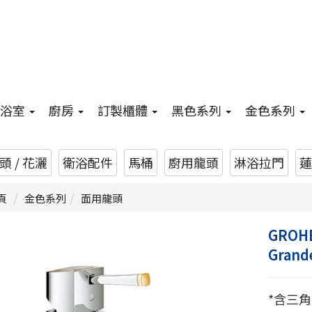
浴室
廚房
訂製櫃體
黑色系列
金色系列
 / 花灑
衛浴配件
馬桶
廚用龍頭
淋浴拉門
蓮
頁
金色系列
面用龍頭
GROHE
Gran
*含三角