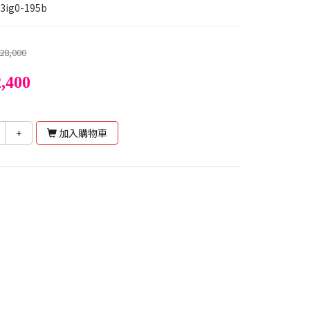
3ig0-195b
28,000
,400
+
加入購物車