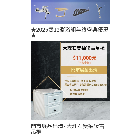
★2025雙12衛浴組年終盛典優惠
★
門市展品出清- 大理石雙抽復古
吊櫃