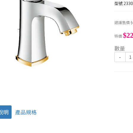
型號
2330
建議售價
$
$22
特價
數量
-
說明
產品規格