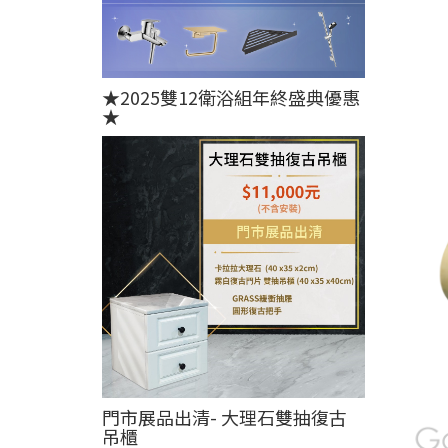
★2025雙12衛浴組年終盛典優惠
★
門市展品出清- 大理石雙抽復古
吊櫃