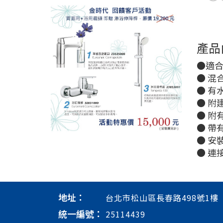
產品
●適合 
● 混
● 有
● 附
● 附
● 帶
● 安裝
● 連
地址：
台北市松山區長春路498號1樓
統一編號：
25114439