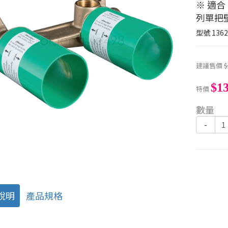
※ 適合 H
列單把
型號
136
建議售價
$
$13
特價
數量
-
說明
產品規格