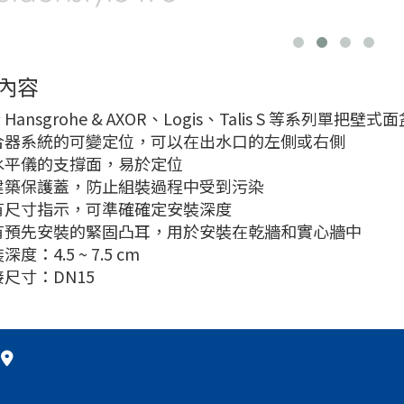
內容
Hansgrohe & AXOR、Logis、Talis S 等系列單把壁式
合器系統的可變定位，可以在出水口的左側或右側
水平儀的支撐面，易於定位
建築保護蓋，防止組裝過程中受到污染
有尺寸指示，可準確確定安裝深度
有預先安裝的緊固凸耳，用於安裝在乾牆和實心牆中
深度：4.5 ~ 7.5 cm
接尺寸：DN15