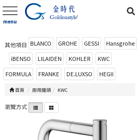
menu
BLANCO
GROHE
GESSI
Hansgrohe
其他項目
iBENSO
LILAIDEN
KOHLER
KWC
FORMULA
FRANKE
DE.LUXSO
HEGII
首頁
廚用龍頭
KWC
瀏覽方式