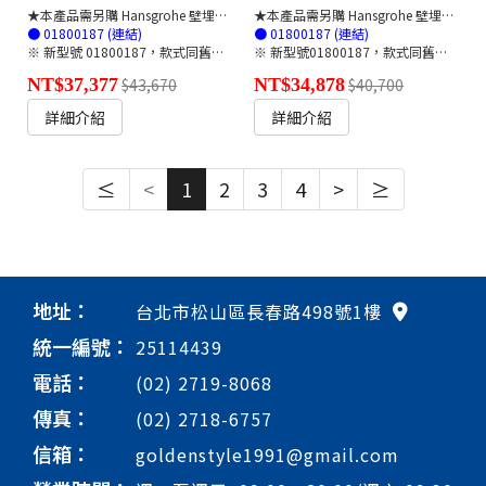
★本產品需另購 Hansgrohe 壁埋軸心管線盒ibox🔗
★本產品需另購 Hansgrohe 壁埋軸心管線盒ibox🔗
● 01800187 (連結)
● 01800187 (連結)
※ 新型號 01800187，款式同舊型號 01800180
※ 新型號01800187，款式同舊型號01800180
NT$37,377
$43,670
NT$34,878
$40,700
詳細介紹
詳細介紹
≤
<
1
2
3
4
>
≥
地址：
台北市松山區長春路498號1樓
統一編號：
25114439
電話：
(02) 2719-8068
傳真：
(02) 2718-6757
信箱：
goldenstyle1991@gmail.com